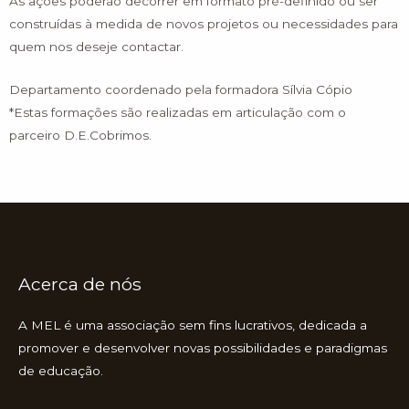
As ações poderão decorrer em formato pré-definido ou ser
construídas à medida de novos projetos ou necessidades para
quem nos deseje contactar.
Departamento coordenado pela formadora Sílvia Cópio
*Estas formações são realizadas em articulação com o
parceiro D.E.Cobrimos.
Acerca de nós
A MEL é uma associação sem fins lucrativos, dedicada a
promover e desenvolver novas possibilidades e paradigmas
de educação.